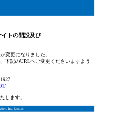
特設サイトの開設及び
RLが変更になりました。
、下記のURLへご変更くださいますよう
=1927
01/
たします。
tion, Inc. English