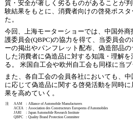
質・安全が著しく劣るものがあることが判
験結果をもとに、消費者向けの啓発ポスタ
た。
今回、上海モーターショーでは、中国外商
護委員会(QBPC)の協力を得て、当委員
ーの掲出やパンフレット配布、偽造部品の
した消費者に偽造品に対する知識・理解を
る。 米国自工会や欧州自工会も同様に当
また、各自工会の会員各社においても、中
に応じて偽造品に関する啓発活動を同時に
果を高めていく。
注
AAM
：Alliance of Automobile Manufacturers
ACEA
：Association des Constructeurs Europeens d'Automobiles
JARI
：Japan Automobile Research Institute
QBPC
：Quality Brand Protection Committee